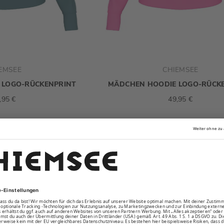
EMSEE
CHIEMSEE
 LOGO-RÜCKENPRINT
MÄDCHEN HOODIE LOGO-RÜCK
,95 €
49,95 €
NEU