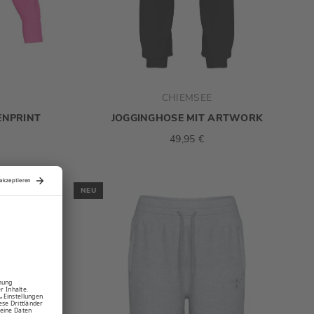
CHIEMSEE
ENPRINT
JOGGINGHOSE MIT ARTWORK
49,95 €
NEU