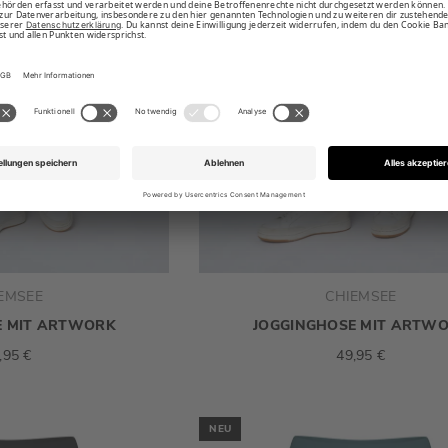
EMSEE
CHIEMSEE
E MIT ARTWORK
JOGGINGHOSE MIT ARTW
,95 €
49,95 €
NEU