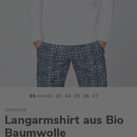
Zum
CHIEMSEE
Anfang
Langarmshirt aus Bio
der
Bildgalerie
Baumwolle
springen