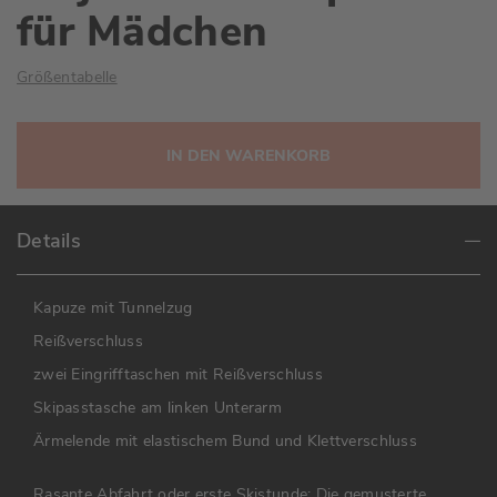
für Mädchen
Größentabelle
IN DEN WARENKORB
Details
Kapuze mit Tunnelzug
Reißverschluss
zwei Eingrifftaschen mit Reißverschluss
Skipasstasche am linken Unterarm
Ärmelende mit elastischem Bund und Klettverschluss
Rasante Abfahrt oder erste Skistunde: Die gemusterte