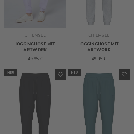
CHIEMSEE
CHIEMSEE
JOGGINGHOSE MIT
JOGGINGHOSE MIT
ARTWORK
ARTWORK
49,95 €
49,95 €
NEU
NEU
ZUR
ZU
WUNSCHLISTE
WU
HINZUFÜGEN
HI