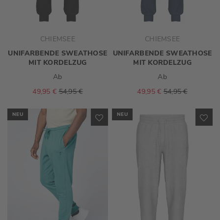
CHIEMSEE
CHIEMSEE
UNIFARBENDE SWEATHOSE
UNIFARBENDE SWEATHOSE
MIT KORDELZUG
MIT KORDELZUG
Ab
Ab
49,95 €
54,95 €
49,95 €
54,95 €
NEU
NEU
ZUR
ZU
WUNSCHLISTE
WU
HINZUFÜGEN
HI