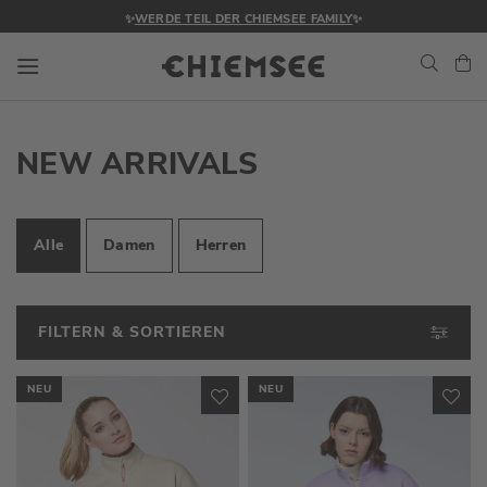
✨
WERDE TEIL DER CHIEMSEE FAMILY
✨
Navigation umschalten
Me
NEW ARRIVALS
Alle
Damen
Herren
FILTERN & SORTIEREN
NEU
NEU
ZUR
ZU
WUNSCHLISTE
WU
HINZUFÜGEN
HI