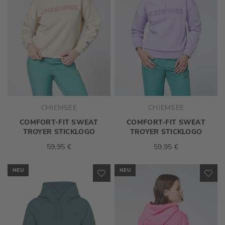
CHIEMSEE
CHIEMSEE
COMFORT-FIT SWEAT
COMFORT-FIT SWEAT
TROYER STICKLOGO
TROYER STICKLOGO
59,95 €
59,95 €
NEU
NEU
ZUR
ZU
WUNSCHLISTE
WU
HINZUFÜGEN
HI