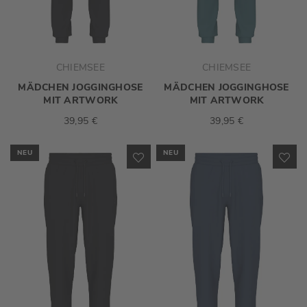
CHIEMSEE
CHIEMSEE
MÄDCHEN JOGGINGHOSE
MÄDCHEN JOGGINGHOSE
MIT ARTWORK
MIT ARTWORK
39,95 €
39,95 €
NEU
NEU
ZUR
ZU
WUNSCHLISTE
WU
HINZUFÜGEN
HI