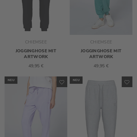
CHIEMSEE
CHIEMSEE
JOGGINGHOSE MIT
JOGGINGHOSE MIT
ARTWORK
ARTWORK
49,95 €
49,95 €
NEU
NEU
ZUR
ZU
WUNSCHLISTE
WU
HINZUFÜGEN
HI