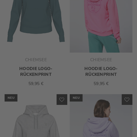
CHIEMSEE
CHIEMSEE
HOODIE LOGO-
HOODIE LOGO-
RÜCKENPRINT
RÜCKENPRINT
59,95 €
59,95 €
NEU
NEU
ZUR
ZU
WUNSCHLISTE
WU
HINZUFÜGEN
HI