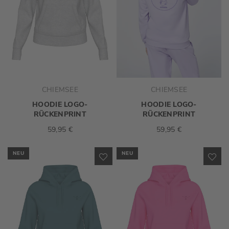
CHIEMSEE
CHIEMSEE
HOODIE LOGO-
HOODIE LOGO-
RÜCKENPRINT
RÜCKENPRINT
59,95 €
59,95 €
NEU
NEU
ZUR
ZU
WUNSCHLISTE
WU
HINZUFÜGEN
HI