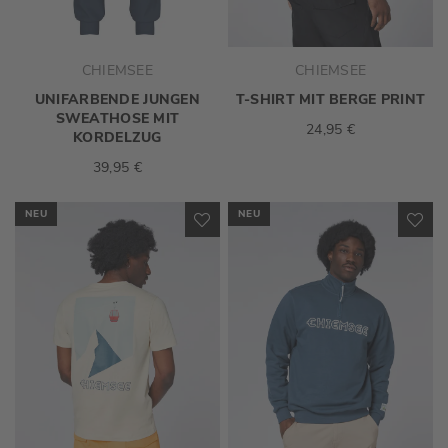
CHIEMSEE
CHIEMSEE
UNIFARBENDE JUNGEN
T-SHIRT MIT BERGE PRINT
SWEATHOSE MIT
24,95 €
KORDELZUG
39,95 €
NEU
NEU
ZUR
ZU
WUNSCHLISTE
WU
HINZUFÜGEN
HI