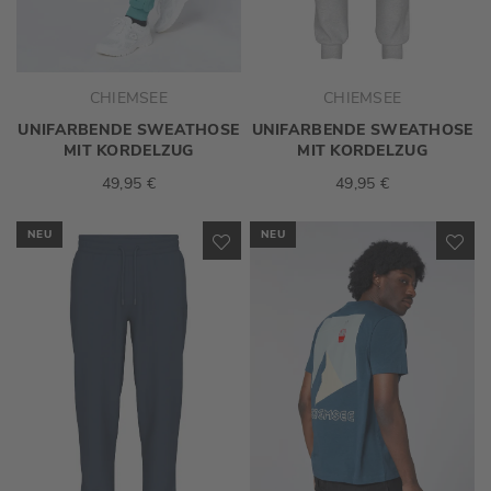
CHIEMSEE
CHIEMSEE
UNIFARBENDE SWEATHOSE
UNIFARBENDE SWEATHOSE
MIT KORDELZUG
MIT KORDELZUG
49,95 €
49,95 €
NEU
NEU
ZUR
ZU
WUNSCHLISTE
WU
HINZUFÜGEN
HI