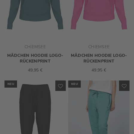
CHIEMSEE
CHIEMSEE
MÄDCHEN HOODIE LOGO-
MÄDCHEN HOODIE LOGO-
RÜCKENPRINT
RÜCKENPRINT
49,95 €
49,95 €
NEU
NEU
ZUR
ZU
WUNSCHLISTE
WU
HINZUFÜGEN
HI