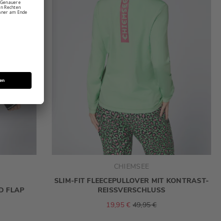
CHIEMSEE
SLIM-FIT FLEECEPULLOVER MIT KONTRAST-
D FLAP
REISSVERSCHLUSS
19,95 €
49,95 €