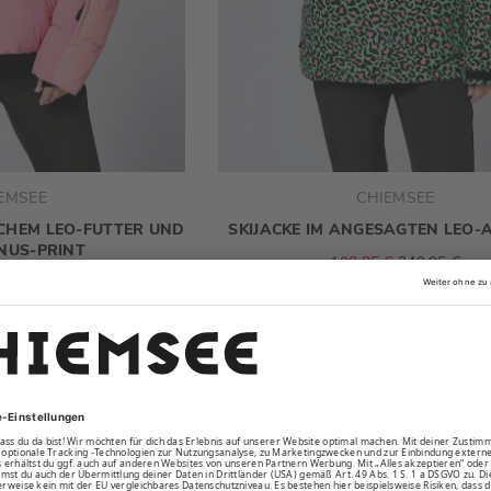
EMSEE
CHIEMSEE
SCHEM LEO-FUTTER UND
SKIJACKE IM ANGESAGTEN LEO-
NUS-PRINT
109,95 €
249,95 €
€
219,95 €
SALE
-55%