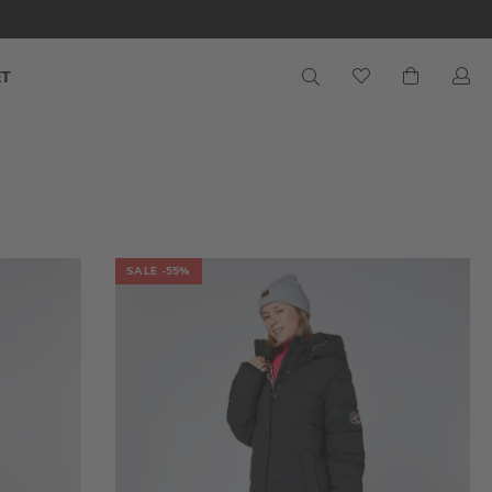
S
Mein War
ET
SALE
-55%