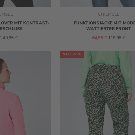
EMSEE
CHIEMSEE
LLOVER MIT KONTRAST-
FUNKTIONSJACKE MIT MOD
ERSCHLUSS
WATTIERTER FRONT
€
49,95 €
64,95 €
119,95 €
SALE
-55%