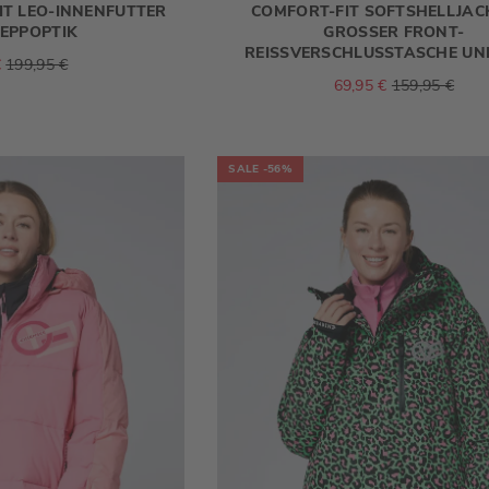
T LEO-INNENFUTTER
COMFORT-FIT SOFTSHELLJACK
EPPOPTIK
GROSSER FRONT-R
EISSVERSCHLUSSTASCHE UN
€
199,95 €
69,95 €
159,95 €
SALE
-56%