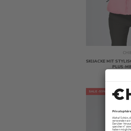
CHI
SKIJACKE MIT STYLI
PLUS-MI
99,95 
SALE
-55%