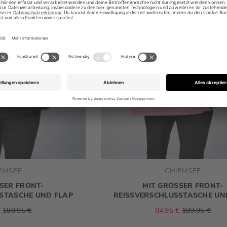
EMSEE
CHIEMSEE
SER FRONT-R
MIT GROSSER FRONT-R
STASCHE UND FLAP
EISSVERSCHLUSSTASCHE UN
€
189,95 €
84,95 €
189,95 €