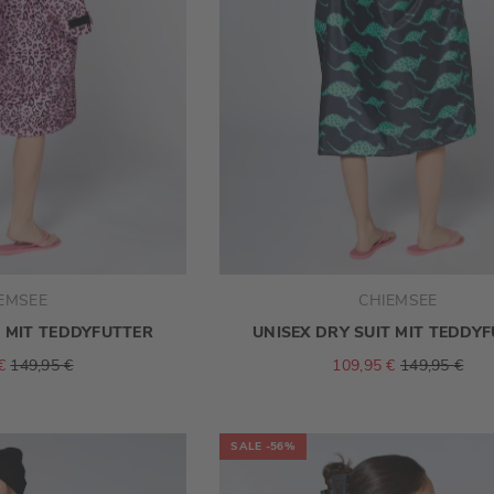
EMSEE
CHIEMSEE
T MIT TEDDYFUTTER
UNISEX DRY SUIT MIT TEDDY
€
149,95 €
109,95 €
149,95 €
SALE
-56%