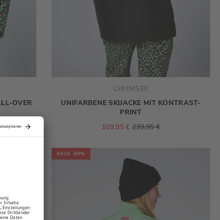
CHIEMSEE
ALL-OVER
UNIFARBENE SKIJACKE MIT KONTRAST-
PRINT
109,95 €
239,95 €
SALE
-60%