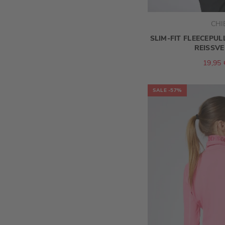
CHI
SLIM-FIT FLEECEPU
REISSV
19,95 
SALE
-57%