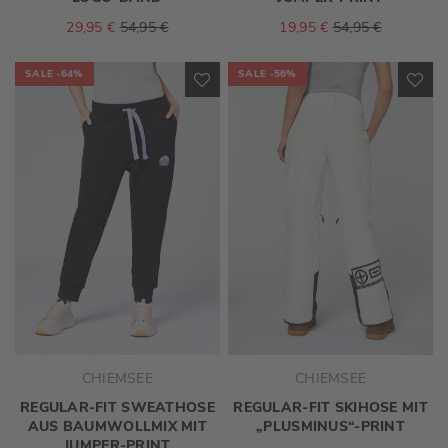
29,95 €
54,95 €
19,95 €
54,95 €
SALE
-64%
SALE
-56%
ZUR
ZU
WUNSCHLISTE
WU
HINZUFÜGEN
HI
CHIEMSEE
CHIEMSEE
REGULAR-FIT SWEATHOSE
REGULAR-FIT SKIHOSE MIT
AUS BAUMWOLLMIX MIT
„PLUSMINUS“-PRINT
JUMPER-PRINT