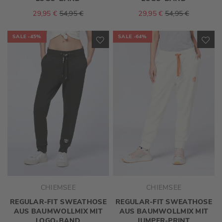
29,95 €
54,95 €
29,95 €
54,95 €
SALE
-45%
SALE
-64%
ZUR
ZU
WUNSCHLISTE
WU
HINZUFÜGEN
HI
CHIEMSEE
CHIEMSEE
REGULAR-FIT SWEATHOSE
REGULAR-FIT SWEATHOSE
AUS BAUMWOLLMIX MIT
AUS BAUMWOLLMIX MIT
LOGO-BAND
JUMPER-PRINT