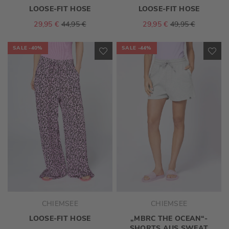
LOOSE-FIT HOSE
LOOSE-FIT HOSE
29,95 €
44,95 €
29,95 €
49,95 €
SALE
-40%
SALE
-44%
ZUR
ZU
WUNSCHLISTE
WU
HINZUFÜGEN
HI
CHIEMSEE
CHIEMSEE
LOOSE-FIT HOSE
„MBRC THE OCEAN“-
SHORTS AUS SWEAT