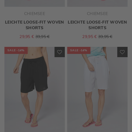
CHIEMSEE
CHIEMSEE
LEICHTE LOOSE-FIT WOVEN
LEICHTE LOOSE-FIT WOVEN
SHORTS
SHORTS
29,95 €
39,95 €
29,95 €
39,95 €
SALE
-14%
SALE
-14%
ZUR
ZU
WUNSCHLISTE
WU
HINZUFÜGEN
HI