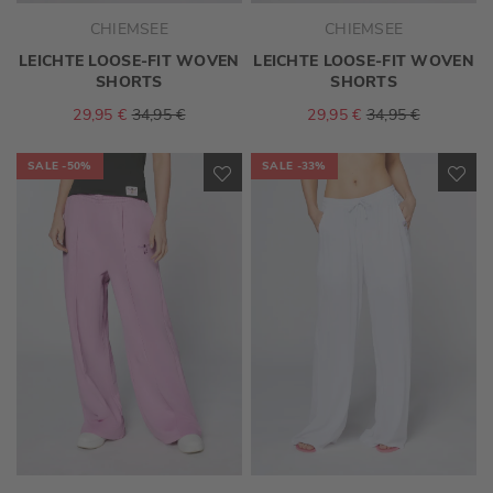
CHIEMSEE
CHIEMSEE
LEICHTE LOOSE-FIT WOVEN
LEICHTE LOOSE-FIT WOVEN
SHORTS
SHORTS
29,95 €
34,95 €
29,95 €
34,95 €
SALE
-50%
SALE
-33%
ZUR
ZU
WUNSCHLISTE
WU
HINZUFÜGEN
HI