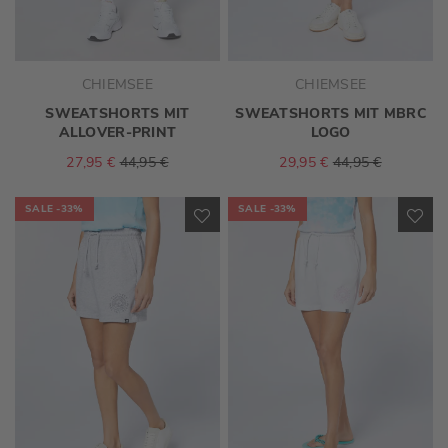
CHIEMSEE
CHIEMSEE
SWEATSHORTS MIT
SWEATSHORTS MIT MBRC
ALLOVER-PRINT
LOGO
27,95 €
44,95 €
29,95 €
44,95 €
SALE
-33%
SALE
-33%
ZUR
ZU
WUNSCHLISTE
WU
HINZUFÜGEN
HI