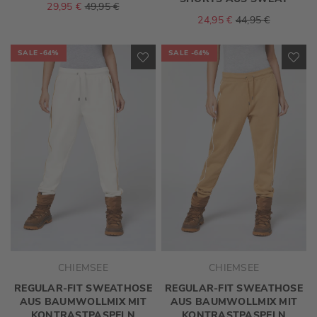
29,95 €
49,95 €
24,95 €
44,95 €
SALE
-64%
SALE
-64%
ZUR
ZU
WUNSCHLISTE
WU
HINZUFÜGEN
HI
CHIEMSEE
CHIEMSEE
REGULAR-FIT SWEATHOSE
REGULAR-FIT SWEATHOSE
AUS BAUMWOLLMIX MIT
AUS BAUMWOLLMIX MIT
KONTRASTPASPELN
KONTRASTPASPELN