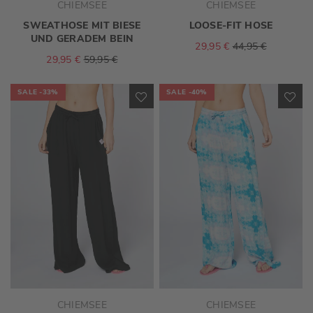
CHIEMSEE
CHIEMSEE
SWEATHOSE MIT BIESE
LOOSE-FIT HOSE
UND GERADEM BEIN
29,95 €
44,95 €
29,95 €
59,95 €
SALE
-33%
SALE
-40%
ZUR
ZU
WUNSCHLISTE
WU
HINZUFÜGEN
HI
CHIEMSEE
CHIEMSEE