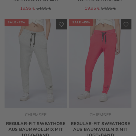
19,95 €
54,95 €
19,95 €
54,95 €
SALE
-45%
SALE
-45%
ZUR
ZU
WUNSCHLISTE
WU
HINZUFÜGEN
HI
CHIEMSEE
CHIEMSEE
REGULAR-FIT SWEATHOSE
REGULAR-FIT SWEATHOSE
AUS BAUMWOLLMIX MIT
AUS BAUMWOLLMIX MIT
LOGO-BAND
LOGO-BAND