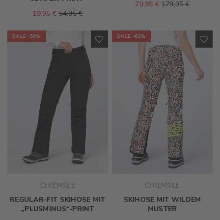
79,95 €
179,95 €
19,95 €
54,95 €
SALE
-56%
SALE
-62%
ZUR
ZU
WUNSCHLISTE
WU
HINZUFÜGEN
HI
CHIEMSEE
CHIEMSEE
REGULAR-FIT SKIHOSE MIT
SKIHOSE MIT WILDEM
„PLUSMINUS“-PRINT
MUSTER