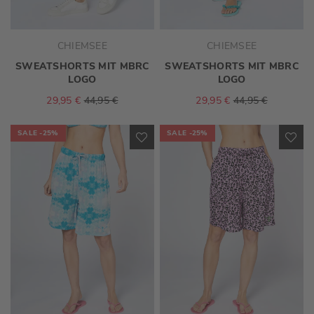
CHIEMSEE
CHIEMSEE
SWEATSHORTS MIT MBRC
SWEATSHORTS MIT MBRC
LOGO
LOGO
29,95 €
44,95 €
29,95 €
44,95 €
SALE
-25%
SALE
-25%
ZUR
ZU
WUNSCHLISTE
WU
HINZUFÜGEN
HI