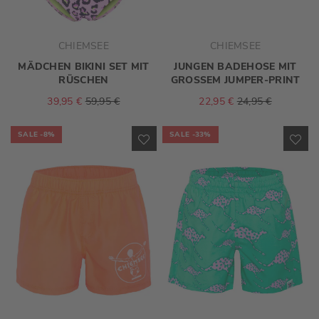
CHIEMSEE
CHIEMSEE
MÄDCHEN BIKINI SET MIT
JUNGEN BADEHOSE MIT
RÜSCHEN
GROSSEM JUMPER-PRINT
39,95 €
59,95 €
22,95 €
24,95 €
SALE
-8%
SALE
-33%
ZUR
ZU
WUNSCHLISTE
WU
HINZUFÜGEN
HI