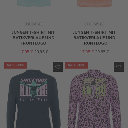
CHIEMSEE
CHIEMSEE
JUNGEN T-SHIRT MIT
JUNGEN T-SHIRT MIT
BATIKVERLAUF UND
BATIKVERLAUF UND
FRONTLOGO
FRONTLOGO
17,95 €
29,95 €
17,95 €
29,95 €
SALE
-33%
SALE
-33%
ZUR
ZU
WUNSCHLISTE
WU
HINZUFÜGEN
HI