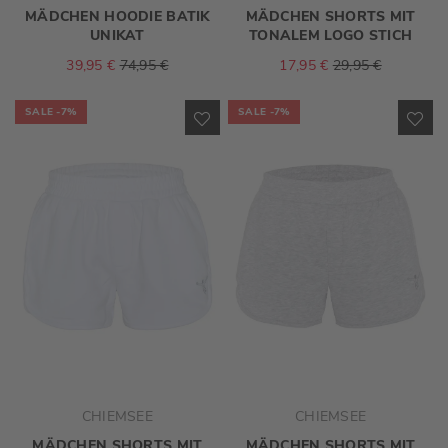
MÄDCHEN HOODIE BATIK
MÄDCHEN SHORTS MIT
UNIKAT
TONALEM LOGO STICH
39,95 €
74,95 €
17,95 €
29,95 €
SALE
-7%
SALE
-7%
ZUR
ZU
WUNSCHLISTE
WU
HINZUFÜGEN
HI
CHIEMSEE
CHIEMSEE
MÄDCHEN SHORTS MIT
MÄDCHEN SHORTS MIT