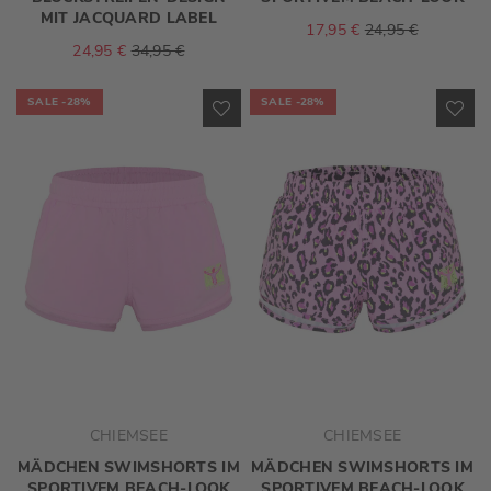
MIT JACQUARD LABEL
17,95 €
24,95 €
24,95 €
34,95 €
SALE
-28%
SALE
-28%
ZUR
ZU
WUNSCHLISTE
WU
HINZUFÜGEN
HI
CHIEMSEE
CHIEMSEE
MÄDCHEN SWIMSHORTS IM
MÄDCHEN SWIMSHORTS IM
SPORTIVEM BEACH-LOOK
SPORTIVEM BEACH-LOOK