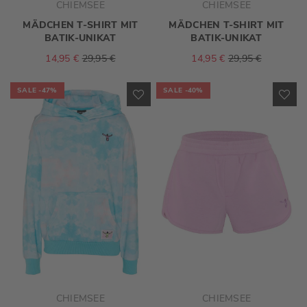
CHIEMSEE
CHIEMSEE
MÄDCHEN T-SHIRT MIT
MÄDCHEN T-SHIRT MIT
BATIK-UNIKAT
BATIK-UNIKAT
14,95 €
29,95 €
14,95 €
29,95 €
SALE
-47%
SALE
-40%
ZUR
ZU
WUNSCHLISTE
WU
HINZUFÜGEN
HI
CHIEMSEE
CHIEMSEE