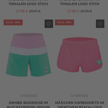
TONALEM LOGO STICH
TONALEM LOGO STICH
27,95 €
29,95 €
27,95 €
29,95 €
SALE
-29%
SALE
-28%
ZUR
ZU
WUNSCHLISTE
WU
HINZUFÜGEN
HI
CHIEMSEE
CHIEMSEE
JUNGEN BADEHOSE IM
MÄDCHEN SWIMSHORTS IM
BLOCKSTREIFEN-DESIGN
SPORTIVEM BEACH-LOOK