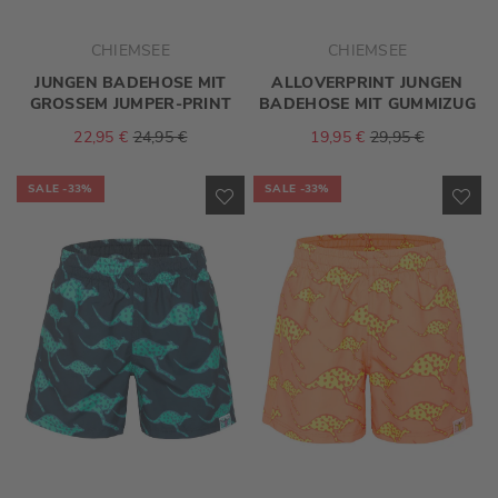
CHIEMSEE
CHIEMSEE
JUNGEN BADEHOSE MIT
ALLOVERPRINT JUNGEN
GROSSEM JUMPER-PRINT
BADEHOSE MIT GUMMIZUG
22,95 €
24,95 €
19,95 €
29,95 €
SALE
-33%
SALE
-33%
ZUR
ZU
WUNSCHLISTE
WU
HINZUFÜGEN
HI