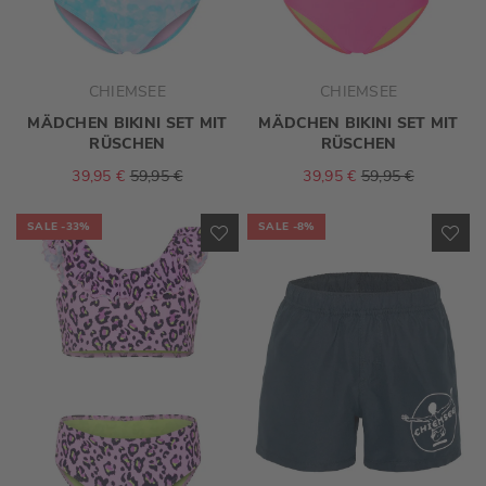
CHIEMSEE
CHIEMSEE
MÄDCHEN BIKINI SET MIT
MÄDCHEN BIKINI SET MIT
RÜSCHEN
RÜSCHEN
39,95 €
59,95 €
39,95 €
59,95 €
SALE
-33%
SALE
-8%
ZUR
ZU
WUNSCHLISTE
WU
HINZUFÜGEN
HI