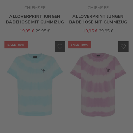
CHIEMSEE
CHIEMSEE
ALLOVERPRINT JUNGEN
ALLOVERPRINT JUNGEN
BADEHOSE MIT GUMMIZUG
BADEHOSE MIT GUMMIZUG
19,95 €
29,95 €
19,95 €
29,95 €
SALE
-50%
SALE
-50%
ZUR
ZU
WUNSCHLISTE
WU
HINZUFÜGEN
HI