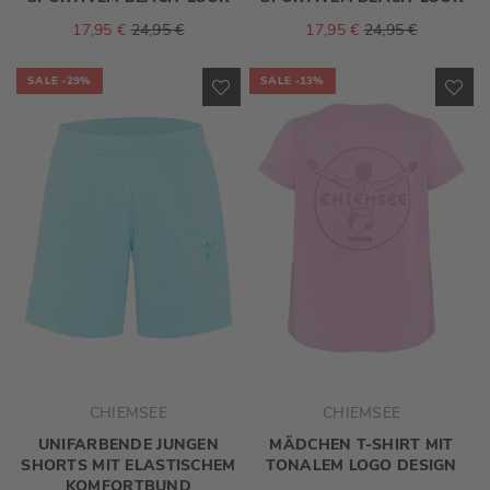
17,95 €
24,95 €
17,95 €
24,95 €
SALE
-29%
SALE
-13%
ZUR
ZU
WUNSCHLISTE
WU
HINZUFÜGEN
HI
CHIEMSEE
CHIEMSEE
UNIFARBENDE JUNGEN
MÄDCHEN T-SHIRT MIT
SHORTS MIT ELASTISCHEM
TONALEM LOGO DESIGN
KOMFORTBUND