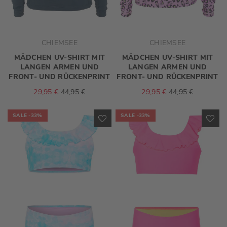
CHIEMSEE
CHIEMSEE
MÄDCHEN UV-SHIRT MIT
MÄDCHEN UV-SHIRT MIT
LANGEN ARMEN UND
LANGEN ARMEN UND
FRONT- UND RÜCKENPRINT
FRONT- UND RÜCKENPRINT
29,95 €
44,95 €
29,95 €
44,95 €
SALE
-33%
SALE
-33%
ZUR
ZU
WUNSCHLISTE
WU
HINZUFÜGEN
HI