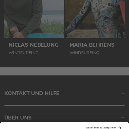
NICLAS NEBELUNG
MARIA BEHRENS
WINDSURFING
WINDSURFING
KONTAKT UND HILFE
ÜBER UNS