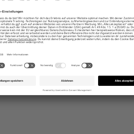
Top mit rückseitigen Doppel-Trägern
e mit breiten Seitenstegen