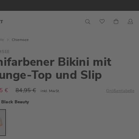
S
Mein War
ET
ite
Chiemsee
MSEE
ifarbener Bikini mit
unge-Top und Slip
5 €
84,95 €
Größentabelle
inkl. MwSt.
Black Beauty