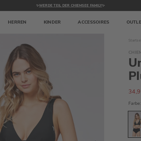
✨
WERDE TEIL DER CHIEMSEE FAMILY
✨
HERREN
KINDER
ACCESSOIRES
OUTL
Startse
CHIE
Un
Pl
34,9
Farbe