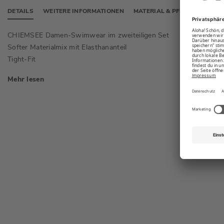
DETAILS
WEITERE INFORMATIONEN
MATERIAL & PFLEGE
CHIEMSEE Damen-Swimwear im zweiteiligen Set
Bikini-
Softer Materialmix mit Elasthananteil
Badehos
Tight-Fit
Mehr lesen