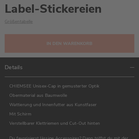
Label-Stickereien
Größentabelle
IN DEN WARENKORB
Details
CHIEMSEE Unisex-Cap in gemusterter Optik
Obermaterial aus Baumwolle
Wattierung und Innenfutter aus Kunstfaser
Mit Schirm
Verstellbarer Klettriemen und Cut-Out hinten
Du favorisierst lässige Accessoires? Dann triffst du mit der