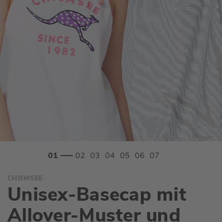
Zum
CHIEMSEE
Anfang
Unisex-Basecap mit
der
Bildgalerie
Allover-Muster und
springen