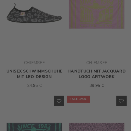
CHIEMSEE
CHIEMSEE
UNISEX SCHWIMMSCHUHE
HANDTUCH MIT JACQUARD
MIT LEO-DESIGN
LOGO ARTWORK
24,95 €
39,95 €
SALE
-25%
ZUR
ZU
WUNSCHLISTE
WU
HINZUFÜGEN
HI