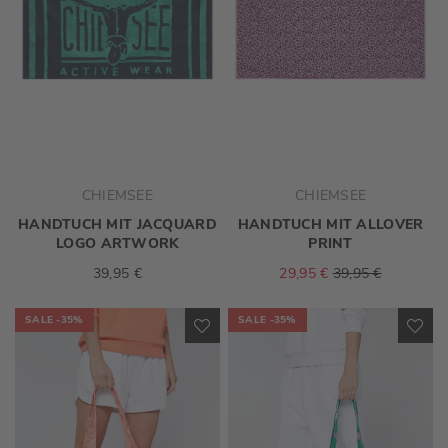
CHIEMSEE
CHIEMSEE
HANDTUCH MIT JACQUARD
HANDTUCH MIT ALLOVER
LOGO ARTWORK
PRINT
39,95 €
29,95 €
39,95 €
SALE
-35%
SALE
-35%
ZUR
ZU
WUNSCHLISTE
WU
HINZUFÜGEN
HI