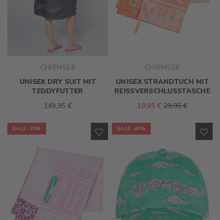
CHIEMSEE
CHIEMSEE
UNISEX DRY SUIT MIT
UNISEX STRANDTUCH MIT
TEDDYFUTTER
REISSVERSCHLUSSTASCHE
149,95 €
19,95 €
29,95 €
SALE
-33%
SALE
-40%
ZUR
ZU
WUNSCHLISTE
WU
HINZUFÜGEN
HI