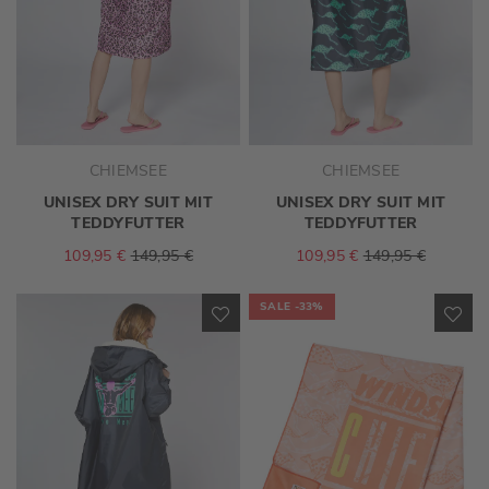
CHIEMSEE
CHIEMSEE
UNISEX DRY SUIT MIT
UNISEX DRY SUIT MIT
TEDDYFUTTER
TEDDYFUTTER
109,95 €
149,95 €
109,95 €
149,95 €
SALE
-33%
ZUR
ZU
WUNSCHLISTE
WU
HINZUFÜGEN
HI