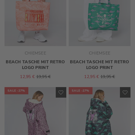
CHIEMSEE
CHIEMSEE
BEACH TASCHE MIT RETRO
BEACH TASCHE MIT RETRO
LOGO PRINT
LOGO PRINT
12,95 €
19,95 €
12,95 €
19,95 €
SALE
-27%
SALE
-27%
ZUR
ZU
WUNSCHLISTE
WU
HINZUFÜGEN
HI