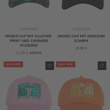
CHIEMSEE
CHIEMSEE
UNISEX CAP MIT ALLOVER-
UNISEX CAP MIT GERADEM
PRINT UND CHIEMSEE
SCHIRM
STICKEREI
19,95 €
11,95 €
19,95 €
SALE
-40%
SALE
-40%
ZUR
ZU
WUNSCHLISTE
WU
HINZUFÜGEN
HI