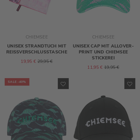
CHIEMSEE
CHIEMSEE
UNISEX STRANDTUCH MIT
UNISEX CAP MIT ALLOVER-
REISSVERSCHLUSSTASCHE
PRINT UND CHIEMSEE
STICKEREI
19,95 €
29,95 €
11,95 €
19,95 €
SALE
-40%
ZUR
ZU
WUNSCHLISTE
WU
HINZUFÜGEN
HI